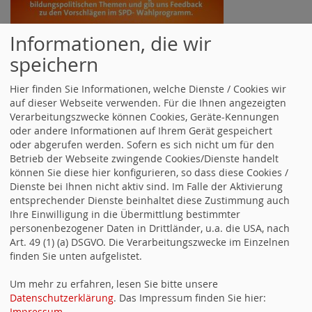
Informationen, die wir
speichern
Hier finden Sie Informationen, welche Dienste / Cookies wir
auf dieser Webseite verwenden. Für die Ihnen angezeigten
Verarbeitungszwecke können Cookies, Geräte-Kennungen
oder andere Informationen auf Ihrem Gerät gespeichert
oder abgerufen werden. Sofern es sich nicht um für den
Betrieb der Webseite zwingende Cookies/Dienste handelt
können Sie diese hier konfigurieren, so dass diese Cookies /
Dienste bei Ihnen nicht aktiv sind. Im Falle der Aktivierung
entsprechender Dienste beinhaltet diese Zustimmung auch
Ihre Einwilligung in die Übermittlung bestimmter
Homepage
Der SPD-Kreisverband Heilbronn-Land
personenbezogener Daten in Drittländer, u.a. die USA, nach
Art. 49 (1) (a) DSGVO. Die Verarbeitungszwecke im Einzelnen
«
Ist FAIRerben möglich?
finden Sie unten aufgelistet.
Townhall Meeting mit Andreas Stoch in Heilbronn – SPD-
Spitzenkandidat
»
Um mehr zu erfahren, lesen Sie bitte unsere
Datenschutzerklärung
. Das Impressum finden Sie hier:
Impressum
.