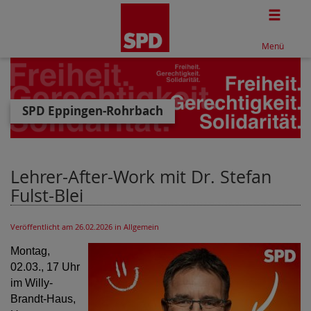
Togg
Menü
SPD Eppingen-Rohrbach
Lehrer-After-Work mit Dr. Stefan
Fulst-Blei
Veröffentlicht am 26.02.2026
in Allgemein
Montag,
02.03., 17 Uhr
im Willy-
Brandt-Haus,